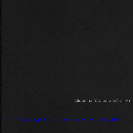
                                                         clique
https://www.youtube.com/watch?v=2E4geKHVb0k