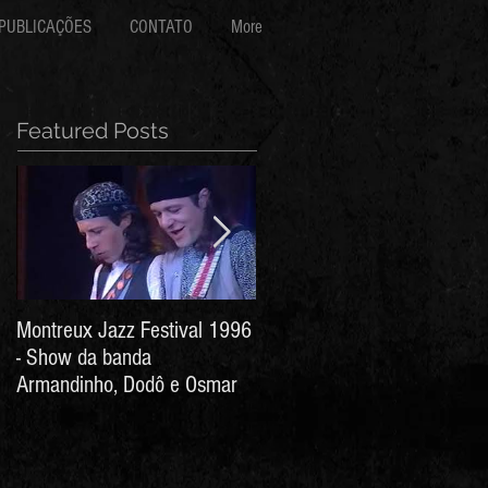
PUBLICAÇÕES
CONTATO
More
Featured Posts
Montreux Jazz Festival 1996
Jorge Barata e Marcos
- Show da banda
Stress - Hino ao Senhor do
Armandinho, Dodô e Osmar
Bonfim (Arthur de Salles e
João Antônio Wanderley)