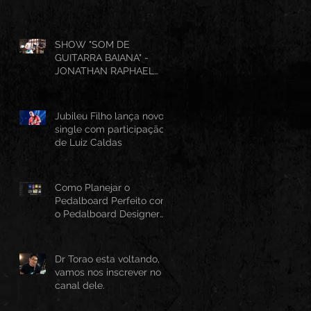
SHOW "SOM DE
GUITARRA BAIANA" -
JONATHAN RAPHAEL
(AO VIVO CANTINHO DO
FRANGO 25/07/2026)
Jubileu Filho lança novo
single com participação
de Luiz Caldas
Como Planejar o
Pedalboard Perfeito com
o Pedalboard Designer
Canvas
Dr Torao esta voltando,
vamos nos inscrever no
canal dele.