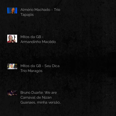
Almério Machado - Trio
Tapajós
Mitos da GB -
Armandinho Macêdo
Mitos da GB - Seu Dica -
Trio Maragós
Bruno Duarte: We are
Carnaval de Nizan
Guanaes, minha versão
instrumental em Guitarra
Baiana