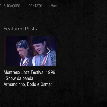
PUBLICAÇÕES
CONTATO
More
Featured Posts
Montreux Jazz Festival 1996
Jorge Barata e Marcos
- Show da banda
Stress - Hino ao Senhor do
Armandinho, Dodô e Osmar
Bonfim (Arthur de Salles e
João Antônio Wanderley)