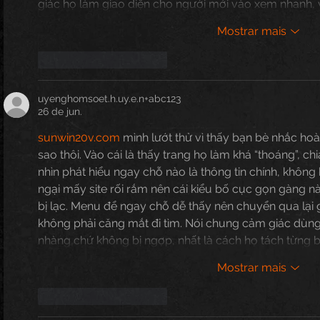
giác họ làm giao diện cho người mới vào xem nhanh,
Mostrar mais
Curtir
Responder
uyenghomsoet.h.uy.e.n+abc123
26 de jun.
sunwin20v.com
 mình lướt thử vì thấy bạn bè nhắc hoà
sao thôi. Vào cái là thấy trang họ làm khá “thoáng”, ch
nhìn phát hiểu ngay chỗ nào là thông tin chính, không 
ngại mấy site rối rắm nên cái kiểu bố cục gọn gàng 
bị lạc. Menu để ngay chỗ dễ thấy nên chuyển qua lại
không phải căng mắt đi tìm. Nói chung cảm giác dùng 
nhàng chứ không bị ngợp, nhất là cách họ tách từng b
Mostrar mais
Curtir
Responder