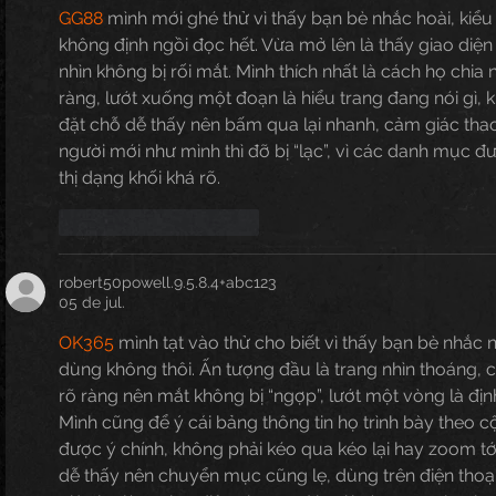
GG88
 mình mới ghé thử vì thấy bạn bè nhắc hoài, kiểu
không định ngồi đọc hết. Vừa mở lên là thấy giao diện 
nhìn không bị rối mắt. Mình thích nhất là cách họ chia 
ràng, lướt xuống một đoạn là hiểu trang đang nói gì,
đặt chỗ dễ thấy nên bấm qua lại nhanh, cảm giác tha
người mới như mình thì đỡ bị “lạc”, vì các danh mục đ
thị dạng khối khá rõ.
Curtir
Responder
robert50powell.9.5.8.4+abc123
05 de jul.
OK365
 mình tạt vào thử cho biết vì thấy bạn bè nhắc 
dùng không thôi. Ấn tượng đầu là trang nhìn thoáng, 
rõ ràng nên mắt không bị “ngợp”, lướt một vòng là đị
Mình cũng để ý cái bảng thông tin họ trình bày theo c
được ý chính, không phải kéo qua kéo lại hay zoom tớ
dễ thấy nên chuyển mục cũng lẹ, dùng trên điện thoạ