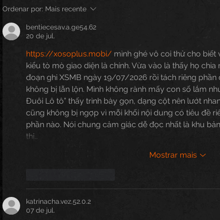
Ordenar por:
Mais recente
bentiecesav.a.ge54.62
20 de jul.
https://xosoplus.mobi/
 mình ghé vô coi thử cho biết 
kiểu tò mò giao diện là chính. Vừa vào là thấy họ chia
đoạn ghi XSMB ngày 19/07/2026 rồi tách riêng phần
không bị lẫn lộn. Mình không rành mấy con số lắm nh
Đuôi Lô tô” thấy trình bày gọn, dạng cột nên lướt nh
cũng không bị ngợp vì mỗi khối nội dung có tiêu đề riê
phần nào. Nói chung cảm giác dễ đọc nhất là khu bản
thị…
Mostrar mais
Curtir
Responder
katrinacha.vez.52.0.2
07 de jul.