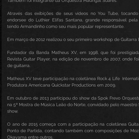
Também foi integrante da Orquestra Madrigal Soares.
Através das exibições de seus vídeos no You Tube, tocando 
endorsee do Luthier Elifas Santana, grande responsável pela
tendo Armandinho como seu mais popular representante.
Em março de 2012 realizou o seu primeiro workshop de Guitarra 
Fundador da Banda Matheus XV, em 1998, que foi prestigiad
Revista Guitar Player, na edição de novembro de 2007, onde foi
de guitarra.
Matheus XV teve participação na coletânea Rock 4 Life  Internati
Produtora Americana Quickstar Productions em 2009.
Em outubro de 2013 participou do show da Spok Frevo Orquestra
na 5ª Mostra de Música Leão do Norte, convidado pelo maestro S
show.
O ano de 2015 começa com a participação na coletânea Guita
Ponto de Partida, contando também com composições de Mozar
Okayama entre outros.