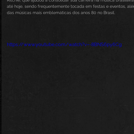
Ritchie, que ajudou a consolidar sua carreira na música brasilei
até hoje, sendo frequentemente tocada em festas e eventos, a
das músicas mais emblemáticas dos anos 80 no Brasil.
https://www.youtube.com/watch?v=-8BNS6py6Cg