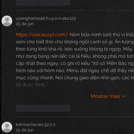
Curtir
Responder
uyenghomsoet.h.uy.e.n+abc123
25 de jun.
https://soicau247.com/
 hôm bữa mình lướt thử vì thấy
xem cho biết thôi chứ không ngồi canh số gì. Ấn tượng
theo từng khối khá rõ, kéo xuống không bị ngợp. Mấy 
như dạng bảng nên liếc cái là hiểu, không phải mò từ
cập nhật theo ngày, có ghi rõ kiểu “Xổ số Miền Bắc 
hôm nào với hôm nào. Menu đặt ngay chỗ dễ thấy nên
mục cũng nhanh. Nói chung giao diện nhìn gọn, các k
kê được trình…
Mostrar mais
Curtir
Responder
katrinacha.vez.52.0.2
25 de jun.