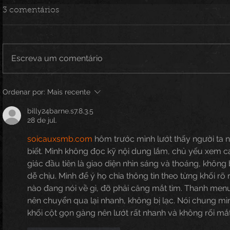
3 comentários
Escreva um comentário
Ordenar por:
Mais recente
billy24barne.s7.8.3.5
28 de jul.
soicauxsmb.com
 hôm trước mình lướt thấy người ta 
biết. Mình không đọc kỹ nội dung lắm, chủ yếu xem c
giác đầu tiên là giao diện nhìn sáng và thoáng, không
dễ chịu. Mình để ý họ chia thông tin theo từng khối rõ r
nào đang nói về gì, đỡ phải căng mắt tìm. Thanh men
nên chuyển qua lại nhanh, không bị lạc. Nói chung mì
khối cột gọn gàng nên lướt rất nhanh và không rối mắt