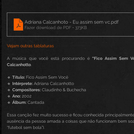
Adriana Calcanhoto - Eu assim sem vc
.pdf
Fazer download de PDF • 373KB
Vejam outras tablaturas
A música que você está procurando é 
“Fico Assim Sem V
Calcanhotto
.
🔹 
Título:
 Fico Assim Sem Você
🔹 
Intérprete:
 Adriana Calcanhotto
🔹 
Compositores:
 Claudinho & Buchecha
🔹 
Ano:
 2002
🔹 
Álbum:
 Cantada
Essa canção fez muito sucesso e ficou conhecida principalment
ausência da pessoa amada a coisas que não funcionam bem sozi
“futebol sem bola”).