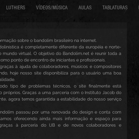
LUTHIERS
VÍDEOS/MÚSICA
AULAS
TABLATURAS
formação sobre o bandolim brasileiro na internet.
linística é completamente diferente da européia e norte-
mundo virtual. O objetivo do Bandolim.net é reunir toda a 
como ponto de encontro de iniciantes e profissionais.
 graças à ajuda de colaboradores, músicos e compositores 
do, hoje nosso site disponibiliza para o usuário uma boa 
lidade.
do tipo de problemas técnicos, o site finalmente está 
róprios. Graças a uma parceria com o Instituto Jacob do 
te, agora temos garantida a estabilidade do nosso serviço 
andolim passou por uma renovada do design e conta com 
stamos oferecendo ainda mais informação e espaço para 
graças à parceria do IJB e de novos colaboradores e 