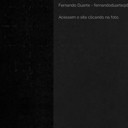
Fernando Duarte - fernandoduarte@
Acessem o site clicando na foto.