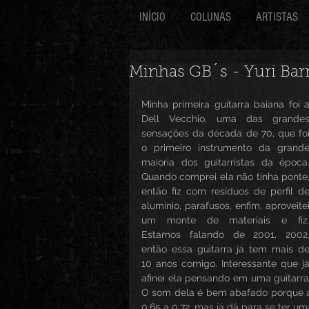
INÍCIO
COLUNAS
ARTISTAS
Minhas GB´s - Yuri Bar
Minha primeira guitarra baiana foi a
Dell Vecchio, uma das grandes
sensações da década de 70, que foi
o primeiro instrumento da grande
maioria dos guitarristas da época.
Quando comprei ela não tinha ponte,
então fiz com resíduos de perfil de
alumínio, parafusos, enfim, aproveitei
um monte de materiais e fiz.
Estamos falando de 2001, 2002,
então essa guitarra já tem mais de
10 anos comigo. Interessante que já
afinei ela pensando em uma guitarra 
O som dela é bem abafado porque a es
0,65 a 0,72, mas já dá para se ter u