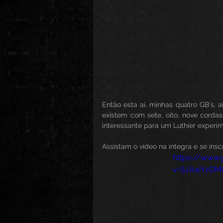
Então esta ai, minhas quatro GB´s, a
existem com sete, oito, nove corda
interessante para um Luthier experim
Assistam o vídeo na íntegra e se ins
https://www
v=fjJAaiYzD