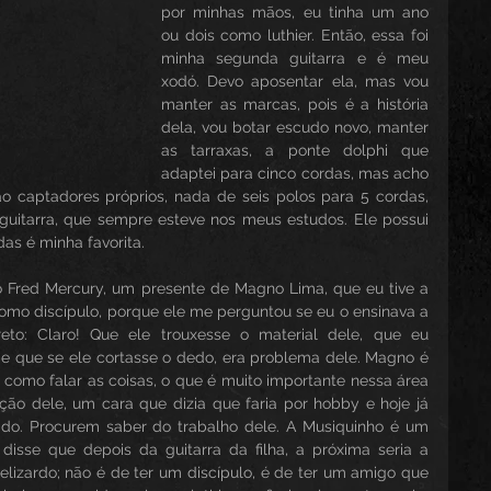
por minhas mãos, eu tinha um ano 
ou dois como luthier. Então, essa foi 
minha segunda guitarra e é meu 
xodó. Devo aposentar ela, mas vou 
manter as marcas, pois é a história 
dela, vou botar escudo novo, manter 
as tarraxas, a ponte dolphi que 
adaptei para cinco cordas, mas acho 
 captadores próprios, nada de seis polos para 5 cordas, 
uitarra, que sempre esteve nos meus estudos. Ele possui 
as é minha favorita.
ho Fred Mercury, um presente de Magno Lima, que eu tive a 
omo discípulo, porque ele me perguntou se eu o ensinava a 
reto: Claro! Que ele trouxesse o material dele, que eu 
.e que se ele cortasse o dedo, era problema dele. Magno é 
 como falar as coisas, o que é muito importante nessa área 
lução dele, um cara que dizia que faria por hobby e hoje já 
o. Procurem saber do trabalho dele. A Musiquinho é um 
sse que depois da guitarra da filha, a próxima seria a 
elizardo; não é de ter um discípulo, é de ter um amigo que 