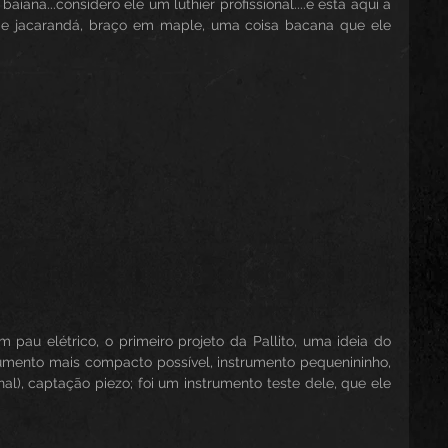
aiana...considero ele um luthier profissional....e esta aqui a 
e jacarandá, braço em maple, uma coisa bacana que ele 
 pau elétrico, o primeiro projeto da Pallito, uma ideia do 
mento mais compacto possível, instrumento pequenininho, 
al), captação piezo; foi um instrumento teste dele, que ele 