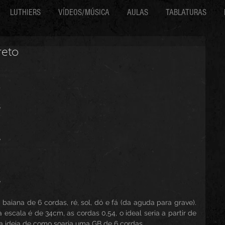
LUTHIERS
VÍDEOS/MÚSICA
AULAS
TABLATURAS
reto
 
 
 
 
 
 
 
 
 
 
 
 
baiana de 6 cordas, ré, sol, dó e fá (da aguda para grave). 
cala é de 34cm, as cordas 0,54, o ideal seria a partir de 
ma ideia de como soaria uma GB de 6 cordas.