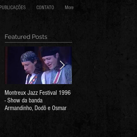
PUBLICAÇÕES
CONTATO
More
Featured Posts
Montreux Jazz Festival 1996
Jorge Barata e Marcos
- Show da banda
Stress - Hino ao Senhor do
Armandinho, Dodô e Osmar
Bonfim (Arthur de Salles e
João Antônio Wanderley)