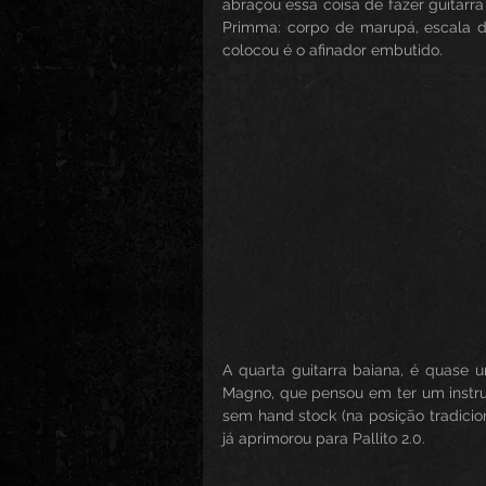
abraçou essa coisa de fazer guitarra b
Primma: corpo de marupá, escala d
colocou é o afinador embutido.
A quarta guitarra baiana, é quase um
Magno, que pensou em ter um instru
sem hand stock (na posição tradicion
já aprimorou para Pallito 2.0.