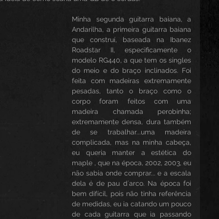
Minha segunda guitarra baiana, a 
Andarilha, a primeira guitarra baiana 
que construí, baseada na Ibanez  
Roadstar II, especificamente o 
modelo RG440, a que tem os singles 
do meio e do braço inclinados. Foi 
feita com madeiras extremamente 
pesadas, tanto o braço como o 
corpo foram feitos com uma 
madeira chamada perobinha; 
extremamente densa, dura também 
de se trabalhar...uma madeira 
complicada, mas na minha cabeça, 
eu queria manter a estética do 
maple , que na época, 2002, 2003, eu 
não sabia onde comprar... e a escala 
dela é de pau d´arco. Na época foi 
bem difícil, pois não tinha referência 
de medidas, eu ia catando um pouco 
de cada guitarra que ia passando 