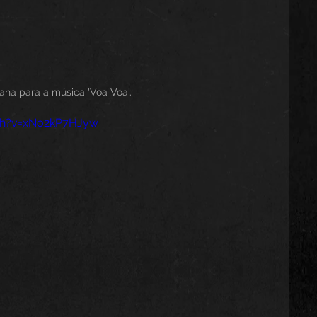
ana para a música 'Voa Voa'.
ch?v=xNo2kP7HJyw