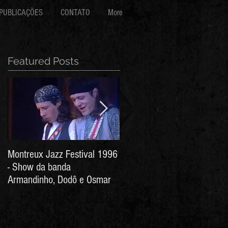
PUBLICAÇÕES
CONTATO
More
Featured Posts
Montreux Jazz Festival 1996
Jorge Barata e Marcos
- Show da banda
Stress - Hino ao Senhor do
Armandinho, Dodô e Osmar
Bonfim (Arthur de Salles e
João Antônio Wanderley)