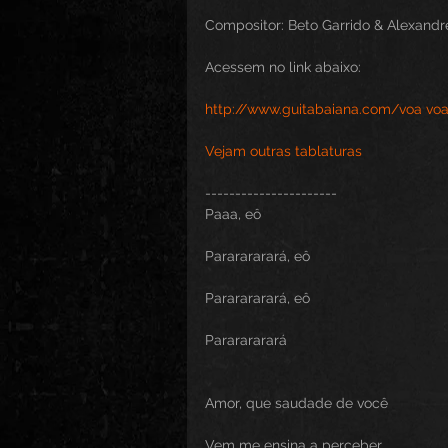
Compositor: Beto Garrido & Alexandr
Acessem no link abaixo:
http://www.guitabaiana.com/voa vo
Vejam outras tablaturas
----------------------
Paaa, eô
Pararararará, eô
Pararararará, eô
Pararararará
Amor, que saudade de você
Vem me ensina a perceber