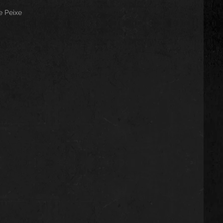
e Peixe
a