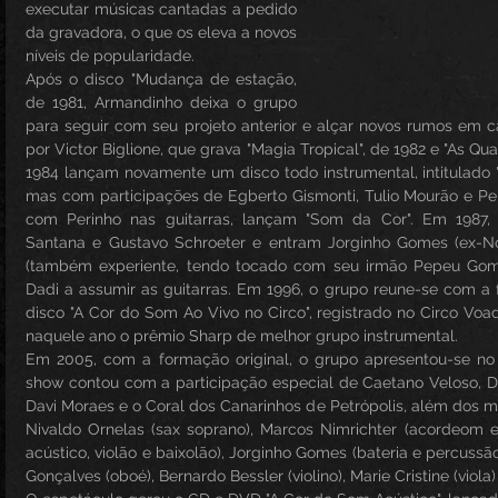
executar músicas cantadas a pedido 
da gravadora, o que os eleva a novos 
níveis de popularidade.
Após o disco "Mudança de estação, 
de 1981, Armandinho deixa o grupo 
para seguir com seu projeto anterior e alçar novos rumos em car
por Victor Biglione, que grava "Magia Tropical", de 1982 e "As Qu
1984 lançam novamente um disco todo instrumental, intitulado "In
mas com participações de Egberto Gismonti, Tulio Mourão e Per
com Perinho nas guitarras, lançam "Som da Cor". Em 1987,
Santana e Gustavo Schroeter e entram Jorginho Gomes (ex-Nov
(também experiente, tendo tocado com seu irmão Pepeu Gomes
Dadi a assumir as guitarras. Em 1996, o grupo reune-se com a f
disco "A Cor do Som Ao Vivo no Circo", registrado no Circo Voad
naquele ano o prêmio Sharp de melhor grupo instrumental.
Em 2005, com a formação original, o grupo apresentou-se no 
show contou com a participação especial de Caetano Veloso, Da
Davi Moraes e o Coral dos Canarinhos de Petrópolis, além dos músi
Nivaldo Ornelas (sax soprano), Marcos Nimrichter (acordeom e 
acústico, violão e baixolão), Jorginho Gomes (bateria e percussão),
Gonçalves (oboé), Bernardo Bessler (violino), Marie Cristine (viola)