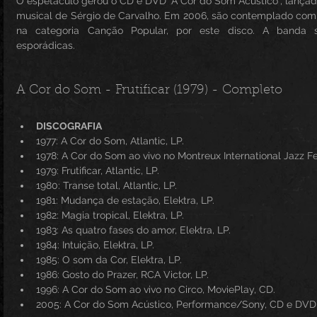
O espetáculo gerou o CD e DVD "A Cor do Som Acústico", lanç
musical de Sérgio de Carvalho. Em 2006, são contemplado com 
na categoria Canção Popular, por este disco. A banda s
esporádicas.
A Cor do Som - Frutificar (1979) - Completo
DISCOGRAFIA
1977: A Cor do Som, Atlantic, LP.  
1978: A Cor do Som ao vivo no Montreux International Jazz Fest
1979: Frutificar, Atlantic, LP.  
1980: Transe total, Atlantic, LP.  
1981: Mudança de estação, Elektra, LP.  
1982: Magia tropical, Elektra, LP.  
1983: As quatro fases do amor, Elektra, LP.  
1984: Intuição, Elektra, LP.  
1985: O som da Cor, Elektra, LP.  
1986: Gosto do Prazer, RCA Victor, LP.  
1996: A Cor do Som ao vivo no Circo, MoviePlay, CD.  
2005: A Cor do Som Acústico, Performance/Sony, CD e DVD