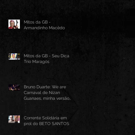
Mitos da GB -
Armandinho Macêdo
Mitos da GB - Seu Dica -
Trio Maragós
Bruno Duarte: We are
Carnaval de Nizan
Guanaes, minha versão
instrumental em Guitarra
Baiana
Corrente Solidária em
prol do BETO SANTOS