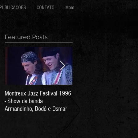
PUBLICAÇÕES
CONTATO
More
Featured Posts
Montreux Jazz Festival 1996
Jorge Barata e Marcos
- Show da banda
Stress - Hino ao Senhor do
Armandinho, Dodô e Osmar
Bonfim (Arthur de Salles e
João Antônio Wanderley)