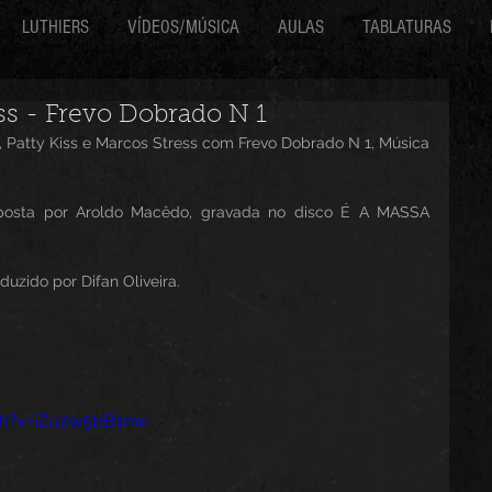
LUTHIERS
VÍDEOS/MÚSICA
AULAS
TABLATURAS
ess - Frevo Dobrado N 1
, Patty Kiss e Marcos Stress com Frevo Dobrado N 1, Música 
posta por Aroldo Macêdo, gravada no disco É A MASSA 
uzido por Difan Oliveira.
ch?v=iZu2w5bB1nw