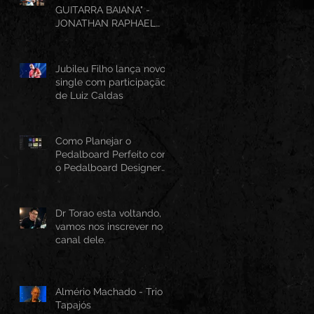
GUITARRA BAIANA" -
JONATHAN RAPHAEL
(AO VIVO CANTINHO DO
FRANGO 25/07/2026)
Jubileu Filho lança novo
single com participação
de Luiz Caldas
Como Planejar o
Pedalboard Perfeito com
o Pedalboard Designer
Canvas
Dr Torao esta voltando,
vamos nos inscrever no
canal dele.
Almério Machado - Trio
Tapajós