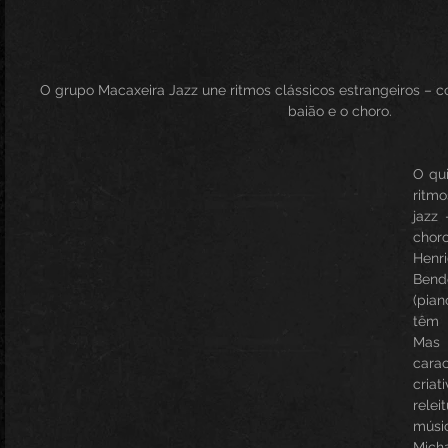
O grupo Macaxeira Jazz une ritmos clássicos estrangeiros – c
baião e o choro.
O qui
ritmo
jazz 
choro
Henr
Bend
(pian
têm 
Mas
cara
cria
relei
músi
Mich