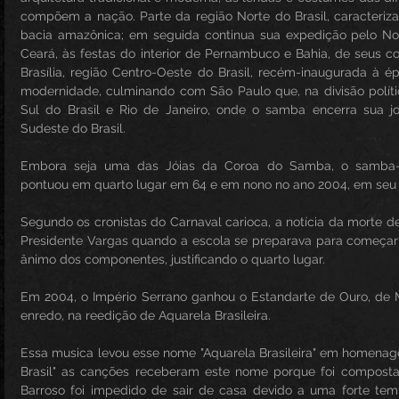
compõem a nação. Parte da região Norte do Brasil, caracteriza
bacia amazônica; em seguida continua sua expedição pelo Nor
Ceará, às festas do interior de Pernambuco e Bahia, de seus co
Brasília, região Centro-Oeste do Brasil, recém-inaugurada à 
modernidade, culminando com São Paulo que, na divisão polític
Sul do Brasil e Rio de Janeiro, onde o samba encerra sua jo
Sudeste do Brasil. 
Embora seja uma das Jóias da Coroa do Samba, o samba-enr
pontuou em quarto lugar em 64 e em nono no ano 2004, em seu 
Segundo os cronistas do Carnaval carioca, a notícia da morte de
Presidente Vargas quando a escola se preparava para começar seu
ânimo dos componentes, justificando o quarto lugar. 
Em 2004, o Império Serrano ganhou o Estandarte de Ouro, de
enredo, na reedição de Aquarela Brasileira. 
Essa musica levou esse nome "Aquarela Brasileira" em homenage
Brasil" as canções receberam este nome porque foi composta
Barroso foi impedido de sair de casa devido a uma forte te