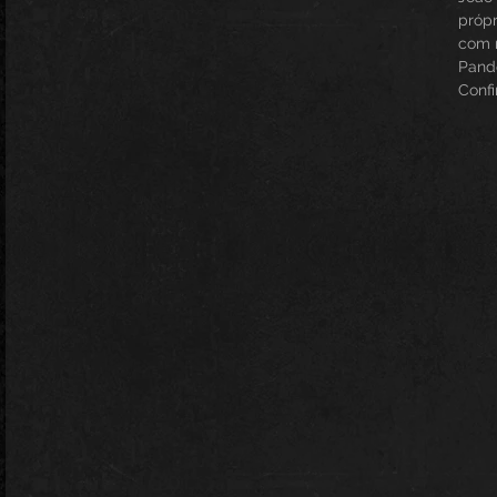
próp
com m
Pan
Confi