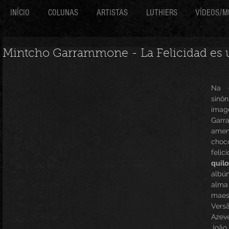
INÍCIO
COLUNAS
ARTISTAS
LUTHIERS
VÍDEOS/M
Mintcho Garrammone - La Felicidad es
Na g
sinôn
imag
Garr
ame
cho
felic
quil
albú
alma
maest
Vers
Azeve
Joã