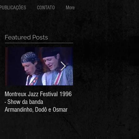
PUBLICAÇÕES
CONTATO
More
Featured Posts
Montreux Jazz Festival 1996
Jorge Barata e Marcos
- Show da banda
Stress - Hino ao Senhor do
Armandinho, Dodô e Osmar
Bonfim (Arthur de Salles e
João Antônio Wanderley)