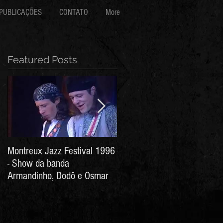
PUBLICAÇÕES
CONTATO
More
Featured Posts
Montreux Jazz Festival 1996
Jorge Barata e Marcos
- Show da banda
Stress - Hino ao Senhor do
Armandinho, Dodô e Osmar
Bonfim (Arthur de Salles e
João Antônio Wanderley)