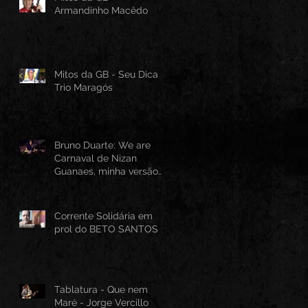
Armandinho Macêdo
Mitos da GB - Seu Dica -
Trio Maragós
Bruno Duarte: We are
Carnaval de Nizan
Guanaes, minha versão
instrumental em Guitarra
Baiana
Corrente Solidária em
prol do BETO SANTOS
Tablatura - Que nem
Maré - Jorge Vercillo