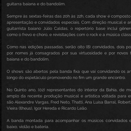
guitarra baiana e do bandolim.
Sempre às sextas-feiras das 20h às 22h, cada show é composto p
apresentação e convidados especiais. Com direção musical e artí
guitarrista baiano Júlio Caldas, o repertório base inclui gêner
como o frevo e choro, e revisitações com o rock e a música cláss
Como nas edições passadas, serão oito (8) convidados, dois po
por nomes já consagrados por sua virtuosidade e por novos ta
baiana e do bandolim.
O shows são abertos pela banda fixa que vai convidando os art
longo do espetáculo promovendo no fim um grande encontro.
No Quinto ano, (02) representantes do interior da Bahia, de 
amplo da recente produção musical e artística voltada para es
são Alexandre Vargas, Fred Neto, Thatti, Ana Luisa Barral, Robert
Vieira (Ilheus), Igor Hereda e Ricardo Leão.
A banda montada para acompanhar os músicos convidados e 
baixo, violão e bateria.