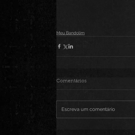
Meu Bandolim
Comentários
Escreva um comentário