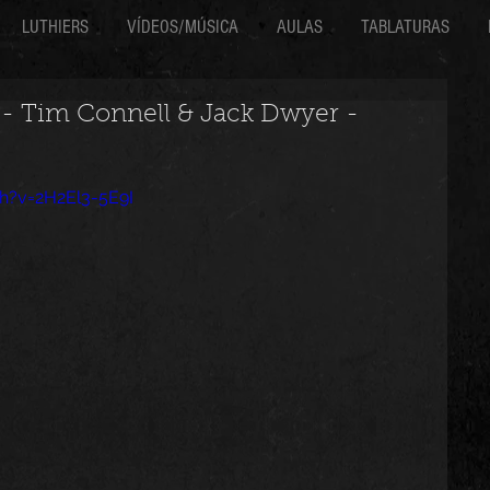
LUTHIERS
VÍDEOS/MÚSICA
AULAS
TABLATURAS
- Tim Connell & Jack Dwyer -
h?v=2H2El3-5E9I