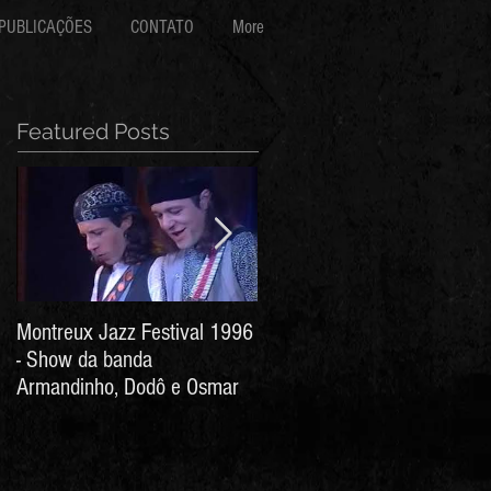
PUBLICAÇÕES
CONTATO
More
Featured Posts
Montreux Jazz Festival 1996
Jorge Barata e Marcos
- Show da banda
Stress - Hino ao Senhor do
Armandinho, Dodô e Osmar
Bonfim (Arthur de Salles e
João Antônio Wanderley)