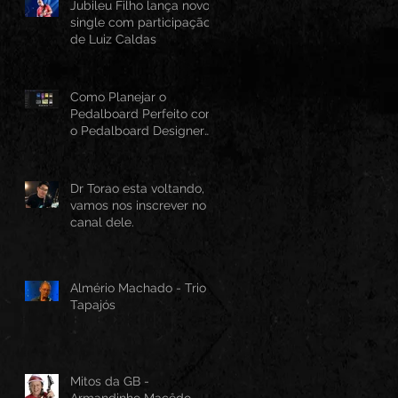
Jubileu Filho lança novo
single com participação
de Luiz Caldas
Como Planejar o
Pedalboard Perfeito com
o Pedalboard Designer
Canvas
Dr Torao esta voltando,
vamos nos inscrever no
canal dele.
Almério Machado - Trio
Tapajós
Mitos da GB -
Armandinho Macêdo