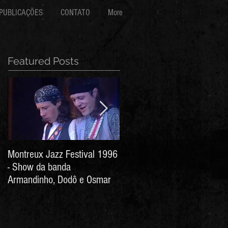
PUBLICAÇÕES
CONTATO
More
Featured Posts
Montreux Jazz Festival 1996
Jorge Barata e Marcos
- Show da banda
Stress - Hino ao Senhor do
Armandinho, Dodô e Osmar
Bonfim (Arthur de Salles e
João Antônio Wanderley)