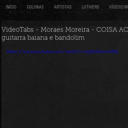
INÍCIO
COLUNAS
ARTISTAS
LUTHIERS
VÍDEOS/M
VideoTabs - Moraes Moreira - COISA ACE
guitarra baiana e bandolim
https://www.youtube.com/watch?v=S56kS6omHRQ